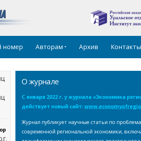
й номер
Авторам
Архив
Контакт
НЦ
О журнале
С января 2022 г. у журнала «Экономика реги
НЦ
действует новый сайт:
www.economyofregion
Журнал публикует научные статьи по проблем
ор
современной региональной экономики, включ
.Г.
трансформации экономического пространства