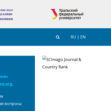
ы
RU
|
EN
она»
s.org.
ам
ая вопросы
,